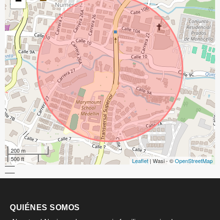
−
200 m
500 ft
Leaflet
| Wasi - ©
OpenStreetMap
QUIÉNES SOMOS