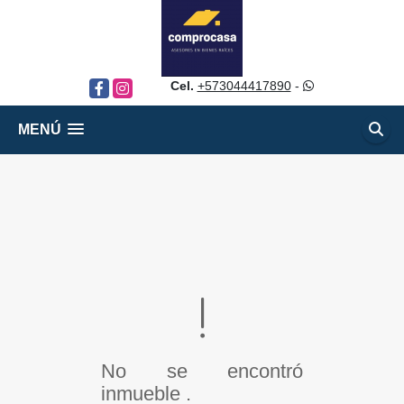
Cel.
+573044417890
-
Facebook
Instagram
MENÚ
No se encontró
inmueble .