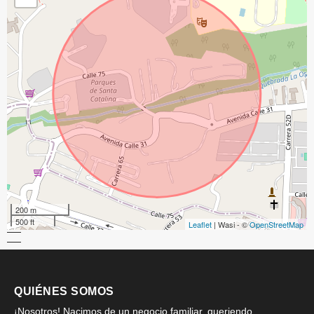
200 m
500 ft
Leaflet
| Wasi - ©
OpenStreetMap
QUIÉNES SOMOS
¡Nosotros! Nacimos de un negocio familiar, queriendo