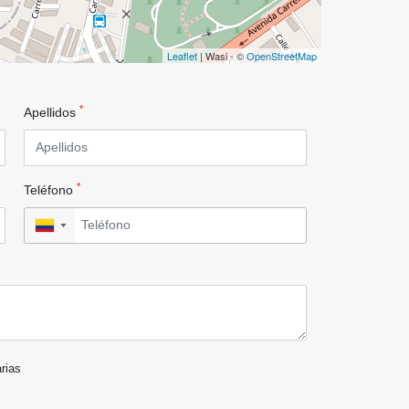
Leaflet
| Wasi - ©
OpenStreetMap
*
Apellidos
*
Teléfono
▼
arias