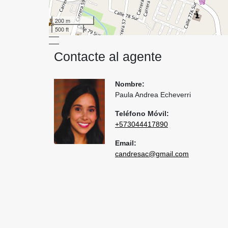
200 m
500 ft
Contacte al agente
Nombre:
Paula Andrea Echeverri
Teléfono Móvil:
+573044417890
Email:
candresac@gmail.com