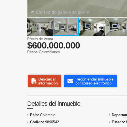
Precio de venta
$600.000.000
Pesos Colombianos
Descargar
Recomendar inmueble
información
por correo electrónico
Detalles del inmueble
País:
Colombia
Departa
Código:
9890542
Estado: