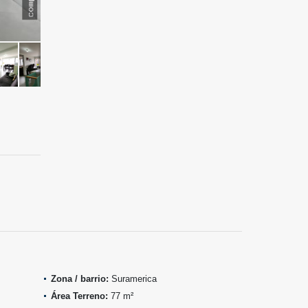
Zona / barrio:
Suramerica
Área Terreno:
77 m²