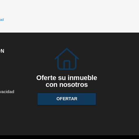
dad
ÓN
Oferte su inmueble
con nosotros
ivacidad
OFERTAR