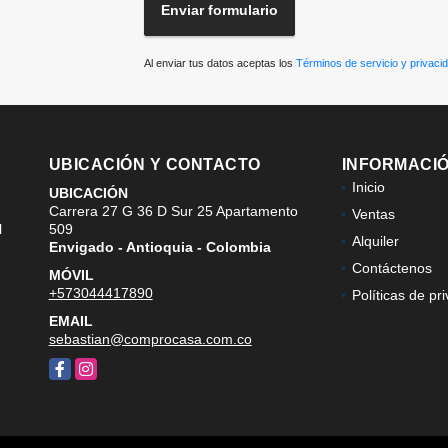
Enviar formulario
Al enviar tus datos aceptas los
Términos de servicio y privaci
UBICACIÓN Y CONTACTO
INFORMACI
Inicio
UBICACIÓN
Carrera 27 G 36 D Sur 25 Apartamento
Ventas
l
509
Alquiler
Envigado - Antioquia - Colombia
Contáctenos
MÓVIL
+573044417890
Políticas de pr
EMAIL
sebastian@comprocasa.com.co
Facebook
Instagram