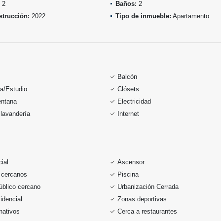
2
Baños:
2
trucción:
2022
Tipo de inmueble:
Apartamento
Balcón
ca/Estudio
Clósets
entana
Electricidad
lavandería
Internet
ial
Ascensor
 cercanos
Piscina
úblico cercano
Urbanización Cerrada
idencial
Zonas deportivas
nativos
Cerca a restaurantes