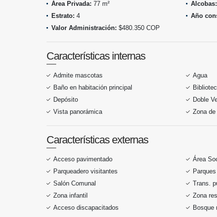
Área Privada:
77 m²
Alcobas:
Estrato:
4
Año cons
Valor Administración:
$480.350 COP
Características internas
Admite mascotas
Agua
Baño en habitación principal
Bibliote
Depósito
Doble V
Vista panorámica
Zona de 
Características externas
Acceso pavimentado
Área Soc
Parqueadero visitantes
Parques
Salón Comunal
Trans. p
Zona infantil
Zona res
Acceso discapacitados
Bosque 