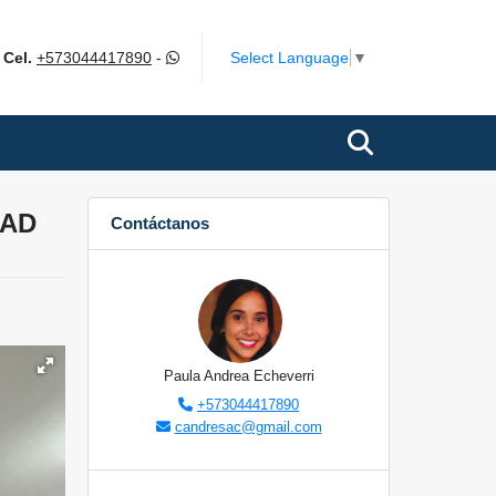
m
Select Language
▼
Cel.
+573044417890
-
DAD
Contáctanos
Paula Andrea Echeverri
+573044417890
candresac@gmail.com