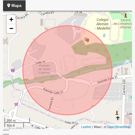
Mapa
+
−
200 m
500 ft
Leaflet
| Wasi - ©
OpenStreetMap