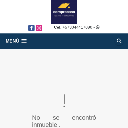
Cel.
+573044417890
-
Facebook
Instagram
MENÚ
No se encontró
inmueble .