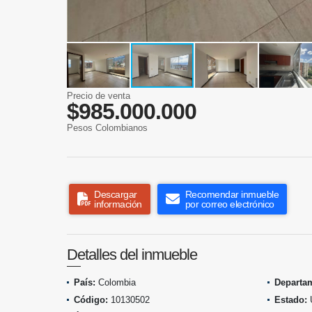
Precio de venta
$985.000.000
Pesos Colombianos
Descargar
Recomendar inmueble
información
por correo electrónico
Detalles del inmueble
País:
Colombia
Departa
Código:
10130502
Estado: