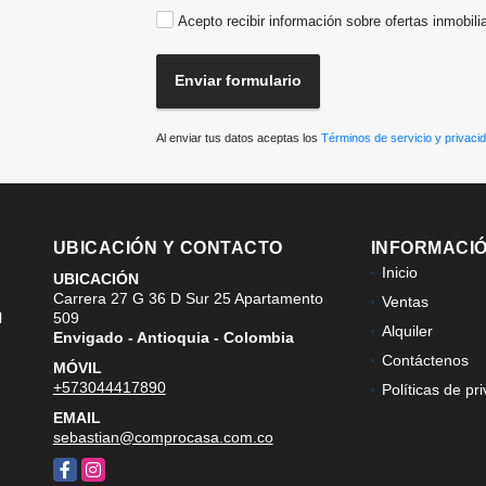
Acepto recibir información sobre ofertas inmobili
Enviar formulario
Al enviar tus datos aceptas los
Términos de servicio y privaci
UBICACIÓN Y CONTACTO
INFORMACI
Inicio
UBICACIÓN
Carrera 27 G 36 D Sur 25 Apartamento
Ventas
l
509
Alquiler
Envigado - Antioquia - Colombia
Contáctenos
MÓVIL
+573044417890
Políticas de pr
EMAIL
sebastian@comprocasa.com.co
Facebook
Instagram