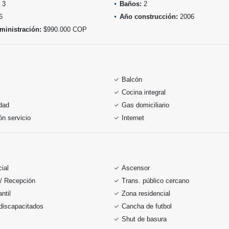
3
Baños:
2
6
Año construcción:
2006
ministración:
$990.000 COP
Balcón
Cocina integral
idad
Gas domiciliario
ón servicio
Internet
ial
Ascensor
 / Recepción
Trans. público cercano
ntil
Zona residencial
discapacitados
Cancha de futbol
Shut de basura