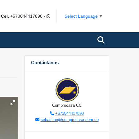
m
Select Language
▼
Cel.
+573044417890
-
Contáctanos
Comprocasa CC
+573044417890
sebastian@comprocasa.com.co