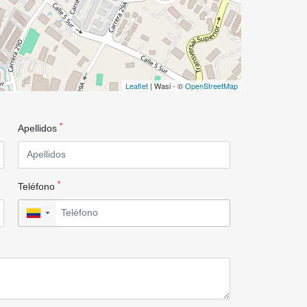
Leaflet
| Wasi - ©
OpenStreetMap
*
Apellidos
*
Teléfono
▼