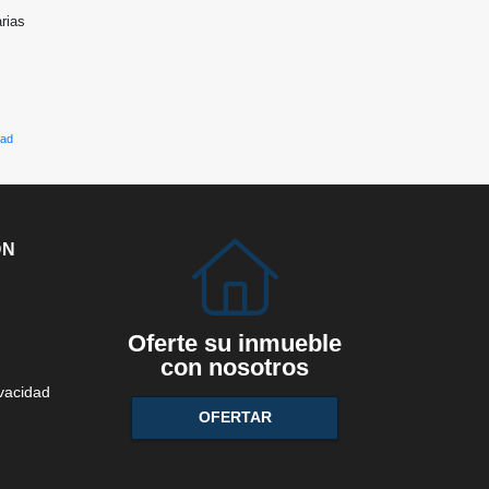
arias
dad
ÓN
Oferte su inmueble
con nosotros
ivacidad
OFERTAR