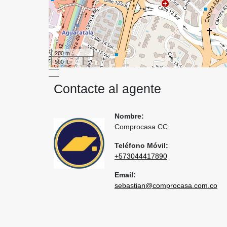
200 m
500 ft
Contacte al agente
Nombre:
Comprocasa CC
Teléfono Móvil:
+573044417890
Email:
sebastian@comprocasa.com.co