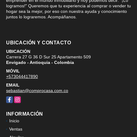
emprender en el mundo inmobiliario y hoy podemos decir: "¡Lo
logramos!" Queremos que tu experiencia al comprar o vender tu
hogar sea la mejor, por eso con nuestra ayuda y conocimiento
juntos lo lograremos. Acompáñanos.
UBICACIÓN Y CONTACTO
UBICACIÓN
Carrera 27 G 36 D Sur 25 Apartamento 509
Envigado - Antioquia - Colombia
MÓVIL
+573044417890
EMAIL
sebastian@comprocasa.com.co
Facebook
Instagram
INFORMACIÓN
Inicio
Ventas