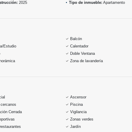
trucción:
2025
Tipo de inmueble:
Apartamento
Balcón
ca/Estudio
Calentador
o
Doble Ventana
anorámica
Zona de lavandería
ial
Ascensor
 cercanos
Piscina
ción Cerrada
Vigilancia
portivas
Zonas verdes
restaurantes
Jardín