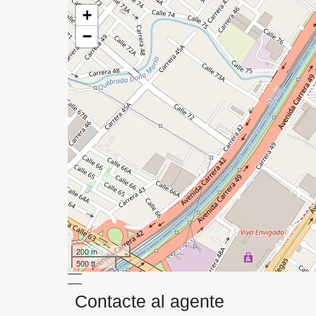
+
−
200 m
500 ft
Contacte al agente