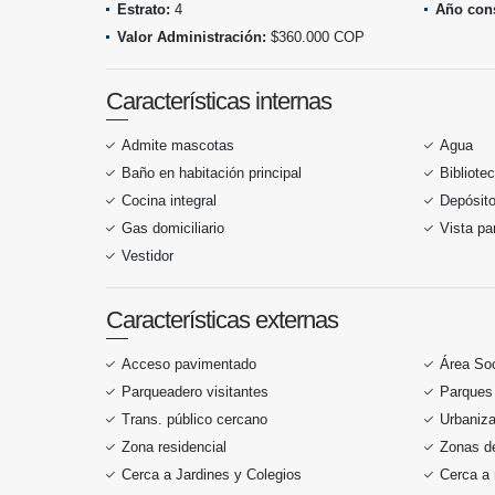
Estrato:
4
Año cons
Valor Administración:
$360.000 COP
Características internas
Admite mascotas
Agua
Baño en habitación principal
Bibliote
Cocina integral
Depósit
Gas domiciliario
Vista p
Vestidor
Características externas
Acceso pavimentado
Área Soc
Parqueadero visitantes
Parques
Trans. público cercano
Urbaniza
Zona residencial
Zonas de
Cerca a Jardines y Colegios
Cerca a 