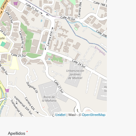
Leaflet
| Wasi - ©
OpenStreetMap
*
Apellidos