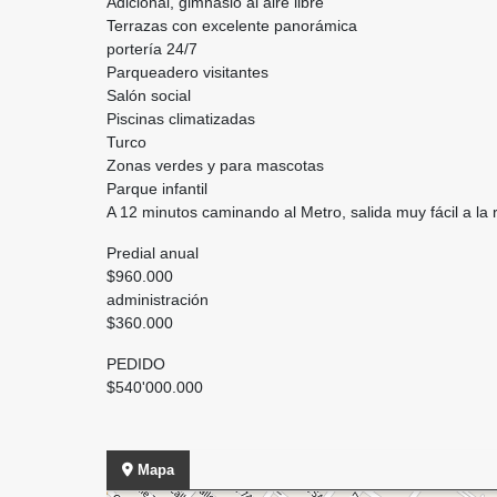
Adicional, gimnasio al aire libre
Terrazas con excelente panorámica
portería 24/7
Parqueadero visitantes
Salón social
Piscinas climatizadas
Turco
Zonas verdes y para mascotas
Parque infantil
A 12 minutos caminando al Metro, salida muy fácil a la 
Predial anual
$960.000
administración
$360.000
PEDIDO
$540'000.000
Mapa