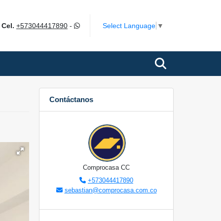
m
Select Language
▼
Cel.
+573044417890
-
Contáctanos
Comprocasa CC
+573044417890
sebastian@comprocasa.com.co