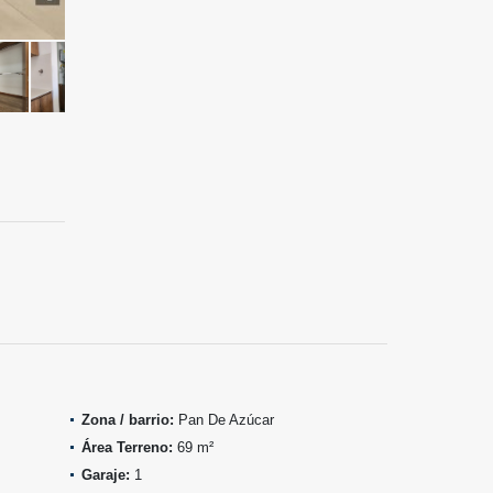
Zona / barrio:
Pan De Azúcar
Área Terreno:
69 m²
Garaje:
1