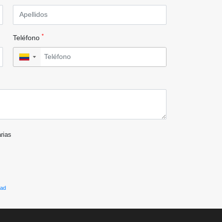
*
Teléfono
▼
arias
dad