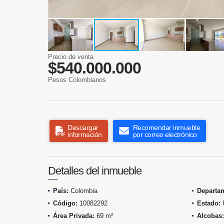
Precio de venta
$540.000.000
Pesos Colombianos
Descargar
Recomendar inmueble
información
por correo electrónico
Detalles del inmueble
País:
Colombia
Departa
Código:
10082292
Estado:
Área Privada:
69 m²
Alcobas: