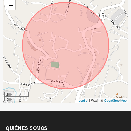
−
200 m
500 ft
Leaflet
| Wasi - ©
OpenStreetMap
QUIÉNES SOMOS