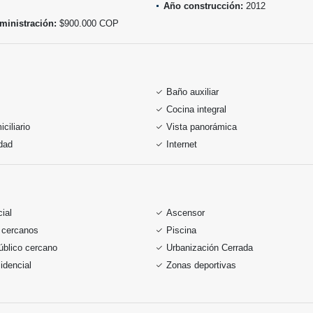
Año construcción:
2012
ministración:
$900.000 COP
Baño auxiliar
Cocina integral
ciliario
Vista panorámica
idad
Internet
ial
Ascensor
 cercanos
Piscina
úblico cercano
Urbanización Cerrada
idencial
Zonas deportivas