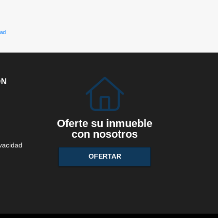
dad
ÓN
Oferte su inmueble
con nosotros
ivacidad
OFERTAR