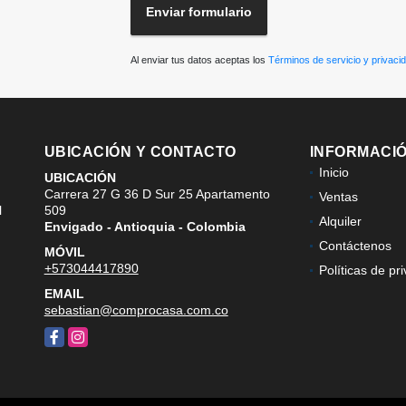
Enviar formulario
Al enviar tus datos aceptas los
Términos de servicio y privaci
UBICACIÓN Y CONTACTO
INFORMACI
Inicio
UBICACIÓN
Carrera 27 G 36 D Sur 25 Apartamento
Ventas
l
509
Alquiler
Envigado - Antioquia - Colombia
Contáctenos
MÓVIL
+573044417890
Políticas de pr
EMAIL
sebastian@comprocasa.com.co
Facebook
Instagram