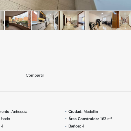
Compartir
mento:
Antioquia
Ciudad:
Medellín
Usado
Área Construida:
163 m²
4
Baños:
4