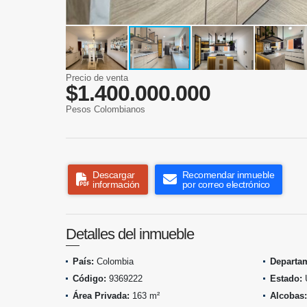
Precio de venta
$1.400.000.000
Pesos Colombianos
Descargar
Recomendar inmueble
información
por correo electrónico
Detalles del inmueble
País:
Colombia
Departa
Código:
9369222
Estado:
Área Privada:
163 m²
Alcobas: