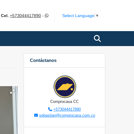
m
Select Language
▼
Cel.
+573044417890
-
Contáctanos
Comprocasa CC
+573044417890
sebastian@comprocasa.com.co