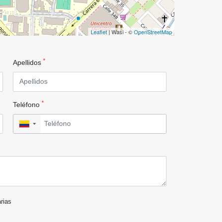
Leaflet
| Wasi - ©
OpenStreetMap
*
Apellidos
*
Teléfono
▼
arias