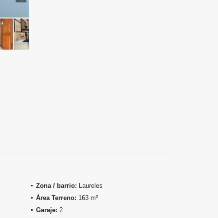
Zona / barrio:
Laureles
Área Terreno:
163 m²
Garaje:
2