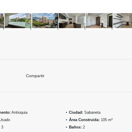
Compartir
mento:
Antioquia
Ciudad:
Sabaneta
Usado
Área Construida:
105 m²
3
Baños:
2