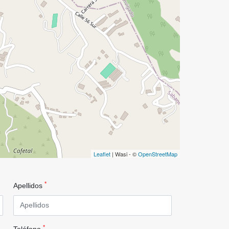
Leaflet
| Wasi - ©
OpenStreetMap
*
Apellidos
*
Teléfono