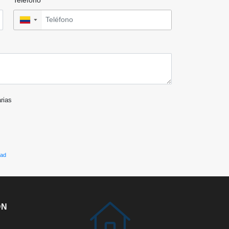
▼
arias
dad
ÓN