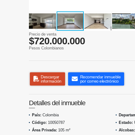
Precio de venta
$720.000.000
Pesos Colombianos
Descargar
Recomendar inmueble
información
por correo electrónico
Detalles del inmueble
País:
Colombia
Departa
Código:
10050787
Estado:
Área Privada:
105 m²
Alcobas: