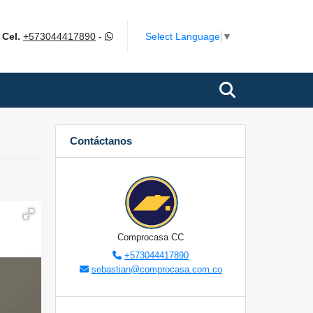
m
Select Language
▼
Cel.
+573044417890
-
Contáctanos
Comprocasa CC
+573044417890
sebastian@comprocasa.com.co