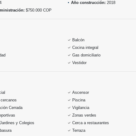
4
Año construcción:
2018
ministración:
$750.000 COP
Balcón
Cocina integral
idad
Gas domiciliario
Vestidor
ial
Ascensor
 cercanos
Piscina
ción Cerrada
Vigilancia
portivas
Zonas verdes
Jardines y Colegios
Cerca a restaurantes
 basura
Terraza