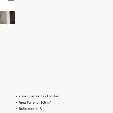
Zona / barrio:
Las Lomitas
Área Terreno:
105 m²
Baño medio:
Si