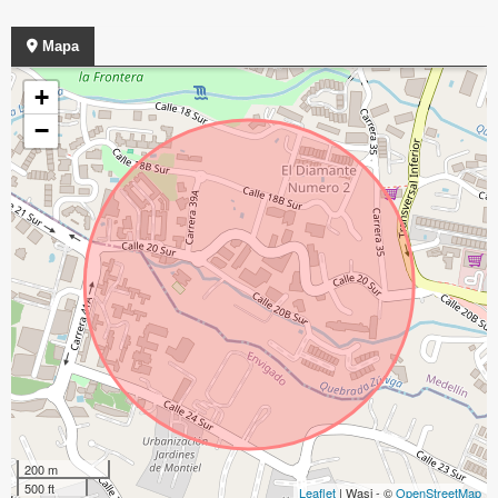
Mapa
+
−
200 m
500 ft
Leaflet
| Wasi - ©
OpenStreetMap