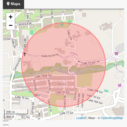
Mapa
+
−
200 m
500 ft
Leaflet
| Wasi - ©
OpenStreetMap