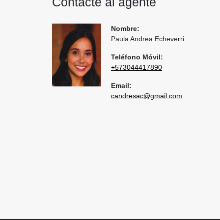
Contacte al agente
Nombre:
Paula Andrea Echeverri
Teléfono Móvil:
+573044417890
Email:
candresac@gmail.com