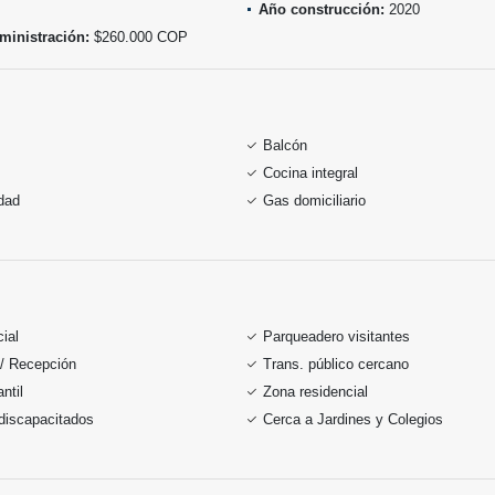
Año construcción:
2020
ministración:
$260.000 COP
Balcón
Cocina integral
idad
Gas domiciliario
ial
Parqueadero visitantes
 / Recepción
Trans. público cercano
ntil
Zona residencial
discapacitados
Cerca a Jardines y Colegios