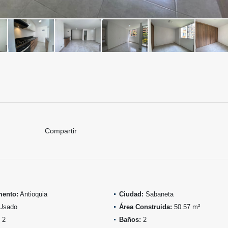
Compartir
mento:
Antioquia
Ciudad:
Sabaneta
Usado
Área Construida:
50.57 m²
2
Baños:
2