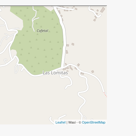
Leaflet
| Wasi - ©
OpenStreetMap