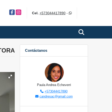
Facebook
Instagram
Cel.
+573044417890
-
TORA
Contáctanos
Paula Andrea Echeverri
+573044417890
candresac@gmail.com