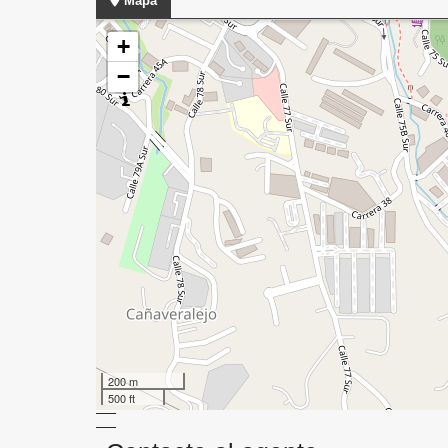
Mapa
+
−
200 m
500 ft