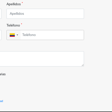
*
Apellidos
*
Teléfono
▼
arias
dad