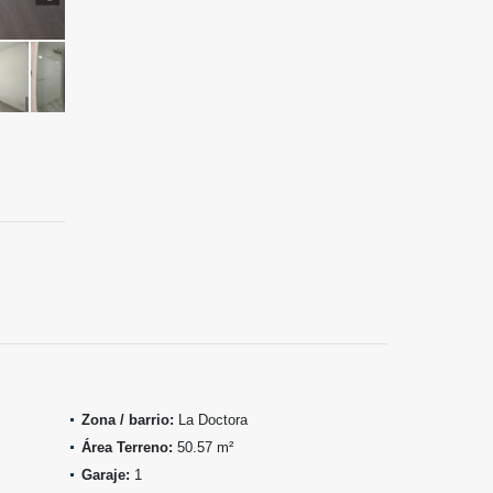
Zona / barrio:
La Doctora
Área Terreno:
50.57 m²
Garaje:
1