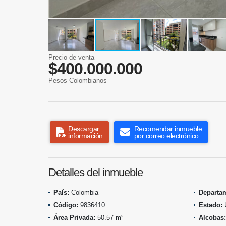
Precio de venta
$400.000.000
Pesos Colombianos
Descargar
Recomendar inmueble
información
por correo electrónico
Detalles del inmueble
País:
Colombia
Departa
Código:
9836410
Estado:
Área Privada:
50.57 m²
Alcobas: