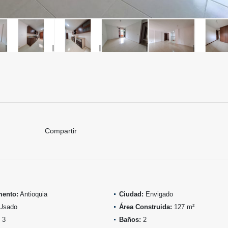
Compartir
mento:
Antioquia
Ciudad:
Envigado
Usado
Área Construida:
127 m²
3
Baños:
2