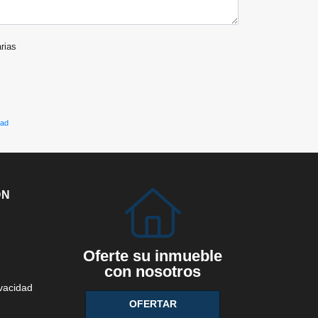
arias
dad
ÓN
Oferte su inmueble
con nosotros
ivacidad
OFERTAR