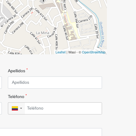
Leaflet
| Wasi - ©
OpenStreetMap
*
Apellidos
*
Teléfono
▼