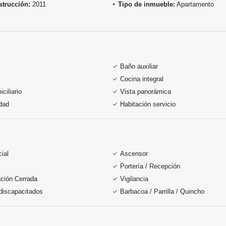
trucción:
2011
Tipo de inmueble:
Apartamento
Baño auxiliar
Cocina integral
ciliario
Vista panorámica
idad
Habitación servicio
ial
Ascensor
Portería / Recepción
ción Cerrada
Vigilancia
discapacitados
Barbacoa / Parrilla / Quincho