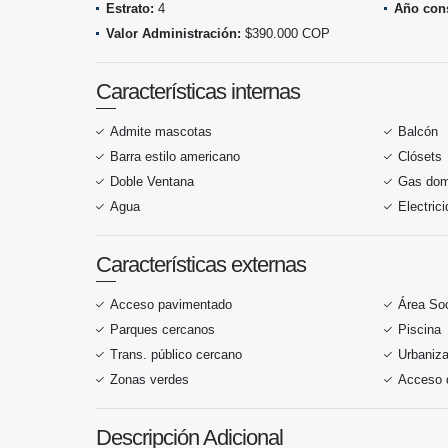
Estrato:
4
Año cons
Valor Administración:
$390.000 COP
Características internas
Admite mascotas
Balcón
Barra estilo americano
Clósets
Doble Ventana
Gas domi
Agua
Electric
Características externas
Acceso pavimentado
Área Soc
Parques cercanos
Piscina
Trans. público cercano
Urbaniza
Zonas verdes
Acceso 
Descripción Adicional