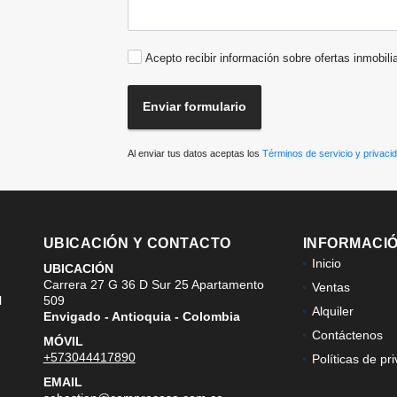
Acepto recibir información sobre ofertas inmobili
Enviar formulario
Al enviar tus datos aceptas los
Términos de servicio y privaci
UBICACIÓN Y CONTACTO
INFORMACI
Inicio
UBICACIÓN
Carrera 27 G 36 D Sur 25 Apartamento
Ventas
l
509
Alquiler
Envigado - Antioquia - Colombia
Contáctenos
MÓVIL
+573044417890
Políticas de pr
EMAIL