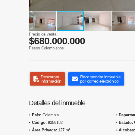
Precio de venta
$680.000.000
Pesos Colombianos
Descargar
Recomendar inmueble
información
por correo electrónico
Detalles del inmueble
País:
Colombia
Departa
Código:
9359182
Estado:
Área Privada:
127 m²
Alcobas: