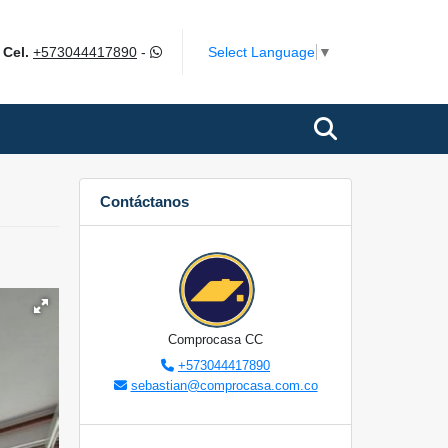
m
Select Language
▼
Cel.
+573044417890
-
Contáctanos
Comprocasa CC
+573044417890
sebastian@comprocasa.com.co