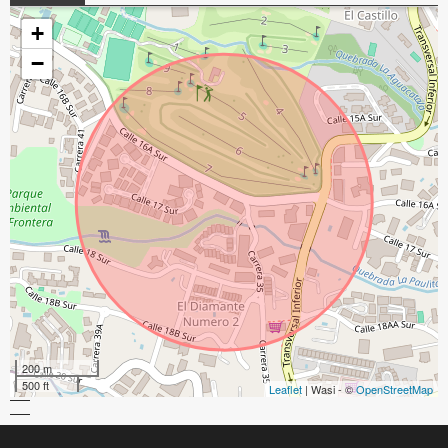
+
−
200 m
500 ft
Leaflet
| Wasi - ©
OpenStreetMap