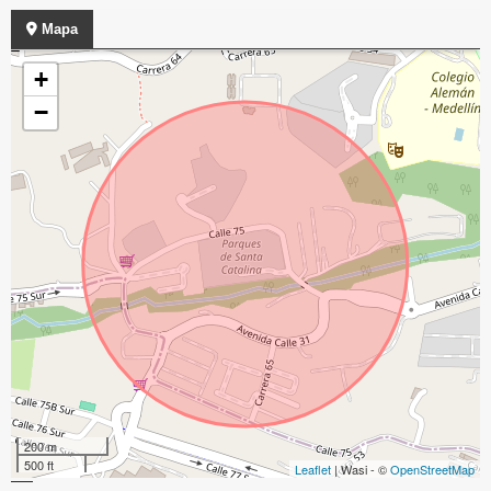
Mapa
+
−
200 m
500 ft
Leaflet
| Wasi - ©
OpenStreetMap