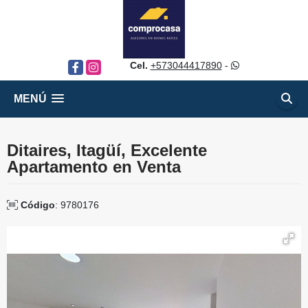
Cel.
+573044417890
-
Facebook
Instagram
MENÚ
Ditaires, Itagüí, Excelente
Apartamento en Venta
Código
: 9780176