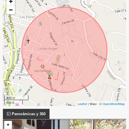
+
−
200 m
500 ft
Leaflet
| Wasi - ©
OpenStreetMap
Panorámicas y 360