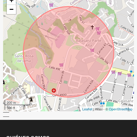
+
−
200 m
500 ft
Leaflet
| Wasi - ©
OpenStreetMap