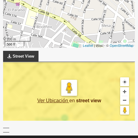
200 m
500 ft
Leaflet
| Wasi - ©
OpenStreetMap
Street View
Ver Ubicación
en
street view