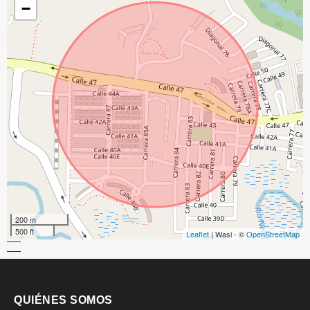
−
200 m
500 ft
Leaflet
| Wasi - ©
OpenStreetMap
QUIÉNES SOMOS