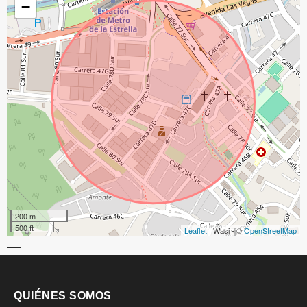
−
200 m
500 ft
Leaflet
| Wasi - ©
OpenStreetMap
QUIÉNES SOMOS